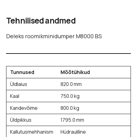
Tehnilised andmed
Deleks roomikminidumper M8000 BS
Tunnused
Mõõtühikud
Üldlaius
820.0 mm
Kaal
750.0 kg
Kandevõime
800.0 kg
Üldpikkus
1795.0 mm
Kallutusmehhanism
Hüdrauliline