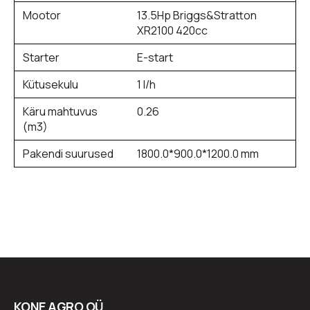
Mootor
13.5Hp Briggs&Stratton
XR2100 420cc
Starter
E-start
Kütusekulu
1 l/h
Käru mahtuvus
0.26
(m3)
Pakendi suurused
1800.0*900.0*1200.0 mm
KONE AGRO OÜ