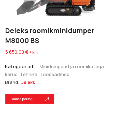
Deleks roomikminidumper
M8000 BS
5 650,00
€
+ km
Kategooriad:
Minidumperid ja roomikutega
kärud
,
Tehnika
,
Tööseadmed
Bränd:
Deleks
Saada päring