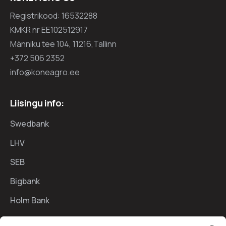
Registrikood: 16532288
KMKR nr EE102512917
Männiku tee 104, 11216,Tallinn
+372 506 2352
info@koneagro.ee
Liisingu info:
Swedbank
LHV
SEB
Bigbank
Holm Bank