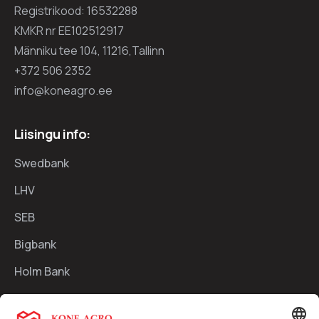
Registrikood: 16532288
KMKR nr EE102512917
Männiku tee 104, 11216,Tallinn
+372 506 2352
info@koneagro.ee
Liisingu info:
Swedbank
LHV
SEB
Bigbank
Holm Bank
Kiirlingid: