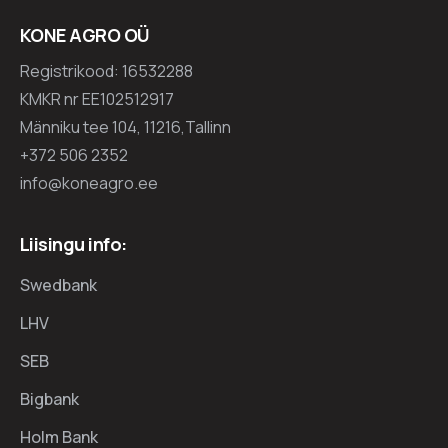
KONE AGRO OÜ
Registrikood: 16532288
KMKR nr EE102512917
Männiku tee 104, 11216,Tallinn
+372 506 2352
info@koneagro.ee
Liisingu info:
Swedbank
LHV
SEB
Bigbank
Holm Bank