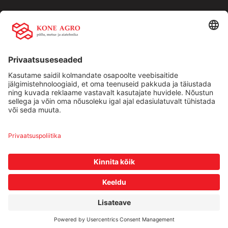
Kiirlingid:
Ettevõttest
Teenused
Traktorid
Uudised
Kasutatud tehnika
Kontakt
Facebook
Instagram
Müügitingimused
|
Privaatsuspoliitika