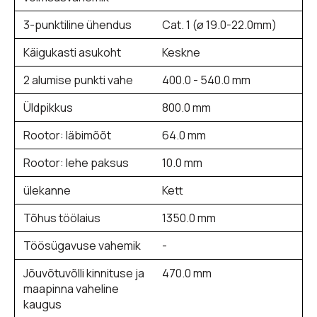
3-punktiline ühendus
Cat. 1 (ø 19.0-22.0mm)
Käigukasti asukoht
Keskne
2 alumise punkti vahe
400.0 - 540.0 mm
Üldpikkus
800.0 mm
Rootor: läbimõõt
64.0 mm
Rootor: lehe paksus
10.0 mm
ülekanne
Kett
Tõhus töölaius
1350.0 mm
Töösügavuse vahemik
-
Jõuvõtuvõlli kinnituse ja
470.0 mm
maapinna vaheline
kaugus