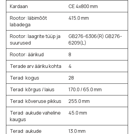
Kardaan
CE 4x800 mm
Rootor: läbimõõt
415.0 mm
labadega
Rootor: laagrite tüüp ja
GB276-6306(R) GB276-
suurused
6209(L)
Rootor: äärikud
8
Terade arv ääriku kohta
4
Terad: kogus
28
Terad: kõrgus / laius
170.0 / 65.0 mm
Terad: kõveruse pikkus
255.0 mm
Terad: aukude vaheline
45.0 mm
kaugus
Terad: aukude
13.0 mm