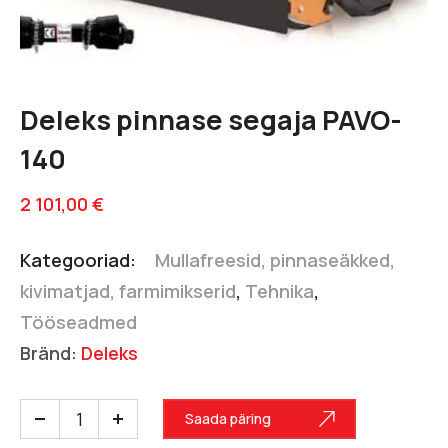
Deleks pinnase segaja PAVO-
140
2 101,00
€
Kategooriad:
Mullafreesid, pinnaseäkked,
kivimatjad, farmimikserid
,
Tehnika
,
Tööseadmed
Bränd:
Deleks
Saada päring