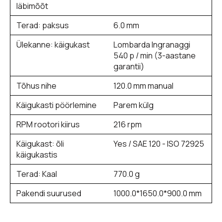
läbimõõt
Terad: paksus
6.0 mm
Ülekanne: käigukast
Lombarda Ingranaggi
540 p / min (3-aastane
garantii)
Tõhus nihe
120.0 mm manual
Käigukasti pöörlemine
Parem külg
RPM rootori kiirus
216 rpm
Käigukast: õli
Yes / SAE 120 - ISO 72925
käigukastis
Terad: Kaal
770.0 g
Pakendi suurused
1000.0*1650.0*900.0 mm