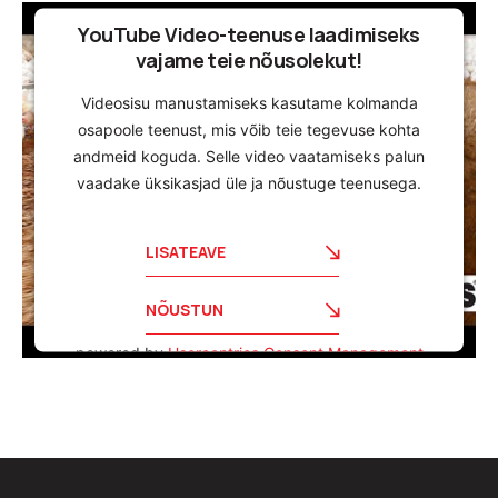
YouTube Video-teenuse laadimiseks
vajame teie nõusolekut!
Videosisu manustamiseks kasutame kolmanda
osapoole teenust, mis võib teie tegevuse kohta
andmeid koguda. Selle video vaatamiseks palun
vaadake üksikasjad üle ja nõustuge teenusega.
LISATEAVE
NÕUSTUN
powered by
Usercentrics Consent Management
Platform