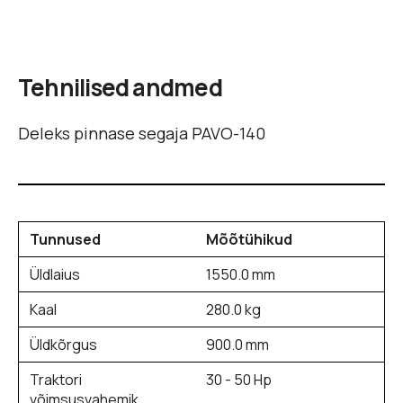
Tehnilised andmed
Deleks pinnase segaja PAVO-140
Tunnused
Mõõtühikud
Üldlaius
1550.0 mm
Kaal
280.0 kg
Üldkõrgus
900.0 mm
Traktori
30 - 50 Hp
võimsusvahemik