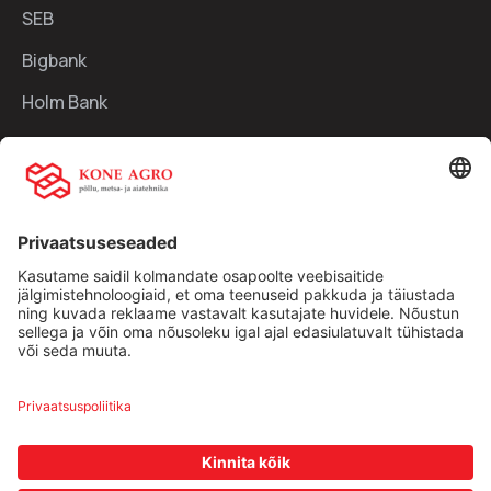
SEB
Bigbank
Holm Bank
Kiirlingid:
Ettevõttest
Teenused
Traktorid
Uudised
Kasutatud tehnika
Kontakt
Facebook
Instagram
Müügitingimused
|
Privaatsuspoliitika