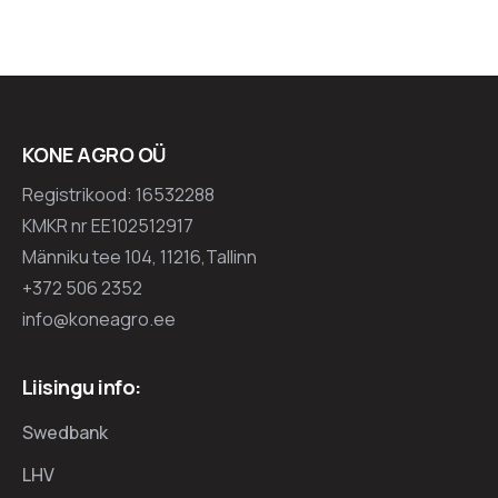
KONE AGRO OÜ
Registrikood: 16532288
KMKR nr EE102512917
Männiku tee 104, 11216,Tallinn
+372 506 2352
info@koneagro.ee
Liisingu info:
Swedbank
LHV