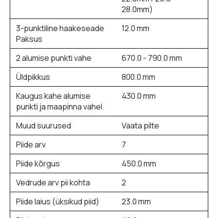
28.0mm)
3-punktiline haakeseade
12.0 mm
Paksus
2 alumise punkti vahe
670.0 - 790.0 mm
Üldpikkus
800.0 mm
Kaugus kahe alumise
430.0 mm
punkti ja maapinna vahel
Muud suurused
Vaata pilte
Piide arv
7
Piide kõrgus
450.0 mm
Vedrude arv pii kohta
2
Piide laius (üksikud piid)
23.0 mm