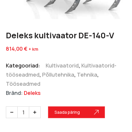
Deleks kultivaator DE-140-V
814,00
€
+ km
Kategooriad:
Kultivaatorid
,
Kultivaatorid-
tööseadmed
,
Põllutehnika
,
Tehnika
,
Tööseadmed
Bränd:
Deleks
Saada päring