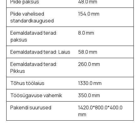
Piide paksus
48.0 mm
Piide vahelised
154.0 mm
standardkaugused
Eemaldatavad terad:
8.0 mm
paksus
Eemaldatavad terad: Laius
58.0 mm
Eemaldatavad terad:
260.0 mm
Pikkus
Tõhus töölaius
1330.0 mm
Töösügavuse vahemik
350.0 mm
Pakendi suurused
1420.0*800.0*400.0
mm