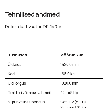
Tehnilised andmed
Deleks kultivaator DE-140-V
Tunnused
Mõõtühikud
Üldlaius
1420.0 mm
Kaal
165.0 kg
Üldkõrgus
1020.0 mm
Traktori võimsusvahemik
22 - 45 Hp
3-punktiline ühendus
Cat. 1-2 (ø 19.0-
22.0mm / 25.0-