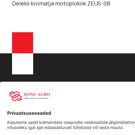
Deleks kivimatja motoplokile ZEUS-SB
KONE AGRO OÜ
Liisingu info:
Kiirling
Registrikood: 16532288
Swedbank
Ettevõtt
KMKR nr EE102512917
LHV
Traktori
Männiku tee 104, 11216,Tallinn
SEB
Kasutat
+372 506 2352
tehnika
info@koneagro.ee