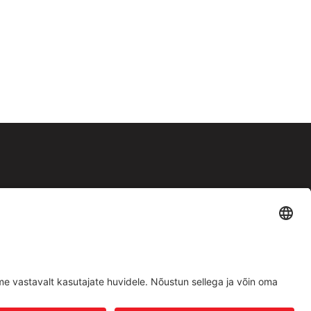
Facebook
Instagram
Müügitingimused
|
Privaatsuspoliitika