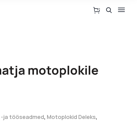
matja motoplokile
 -ja tööseadmed
,
Motoplokid Deleks
,