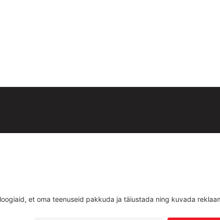
id:
est
Teenused
d
Uudised
ud
Kontakt