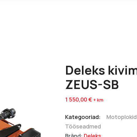
Deleks kivi
ZEUS-SB
1 550,00
€
+ km
Kategooriad:
Motoplokid
Tööseadmed
Bränd:
Deleks