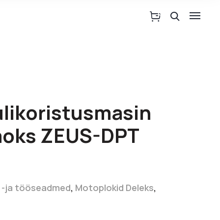
ulikoristusmasin
jaoks ZEUS-DPT
 -ja tööseadmed
,
Motoplokid Deleks
,