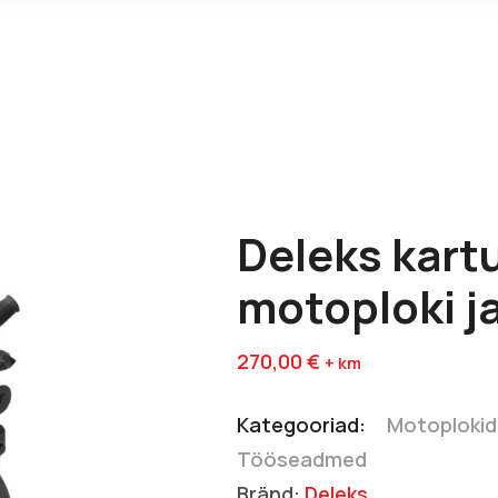
Deleks kart
motoploki 
270,00
€
+ km
Kategooriad:
Motoplokid
Tööseadmed
Bränd:
Deleks