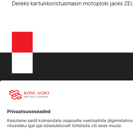
Deleks kartulikoristusmasin motoploki jaoks Z
KONE AGRO OÜ
Liisingu info:
Kiirling
Registrikood: 16532288
Swedbank
Ettevõtt
KMKR nr EE102512917
LHV
Traktori
Männiku tee 104, 11216,Tallinn
SEB
Kasutat
+372 506 2352
tehnika
info@koneagro.ee