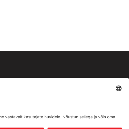
Facebook
Instagram
Müügitingimused
|
Privaatsuspoliitika