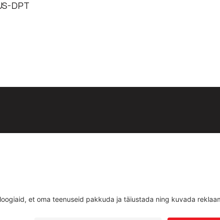
EUS-DPT
id:
est
Teenused
d
Uudised
ud
Kontakt