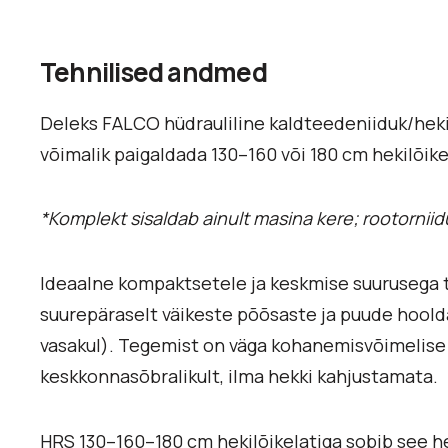
Tehnilised andmed
Deleks FALCO hüdrauliline kaldteedeniiduk/hekil
võimalik paigaldada 130–160 või 180 cm hekilõike 
*Komplekt sisaldab ainult masina kere; rootorniid
Ideaalne kompaktsetele ja keskmise suurusega t
suurepäraselt väikeste põõsaste ja puude hoold
vasakul). Tegemist on väga kohanemisvõimelise ja
keskkonnasõbralikult, ilma hekki kahjustamata.
HRS 130–160–180 cm hekilõikelatiga sobib see h