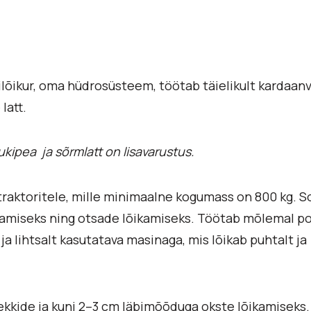
õikur, oma hüdrosüsteem, töötab täielikult kardaanvõ
latt.
ukipea ja sõrmlatt on lisavarustus.
raktoritele, mille minimaalne kogumass on 800 kg. S
amiseks ning otsade lõikamiseks. Töötab mõlemal po
 lihtsalt kasutatava masinaga, mis lõikab puhtalt ja
ekkide ja kuni 2–3 cm läbimõõduga okste lõikamiseks.