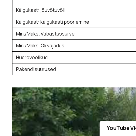
Käigukast: jõuvõtuvõll
Käigukast: käigukasti pöörlemine
Min./Maks. Vabastussurve
Min./Maks. Õli vajadus
Hüdrovoolikud
Pakendi suurused
YouTube Vi