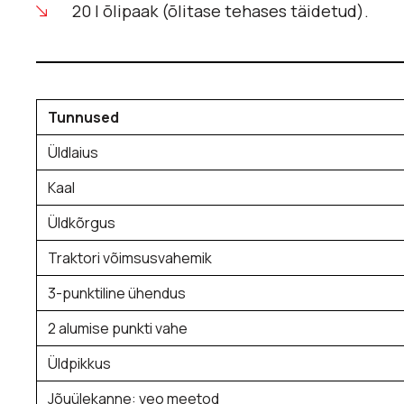
20 l õlipaak (õlitase tehases täidetud).
Tunnused
Üldlaius
Kaal
Üldkõrgus
Traktori võimsusvahemik
3-punktiline ühendus
2 alumise punkti vahe
Üldpikkus
Jõuülekanne: veo meetod