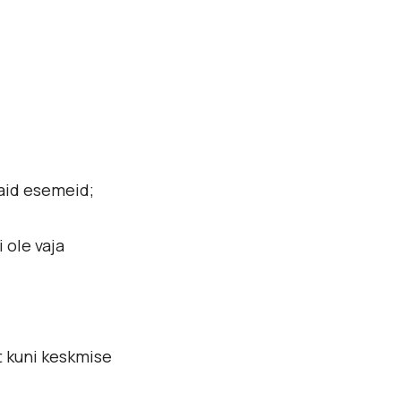
vaid esemeid;
 ole vaja
st kuni keskmise