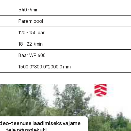
540 r/min
Parem pool
120 - 150 bar
18 - 22 l/min
Baar WP 400,
1500.0*800.0*2000.0 mm
deo-teenuse laadimiseks vajame
teie nõusolekut!