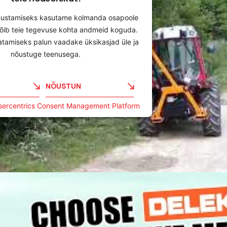
nustamiseks kasutame kolmanda osapoole
võib teie tegevuse kohta andmeid koguda.
atamiseks palun vaadake üksikasjad üle ja
nõustuge teenusega.
NÕUSTUN
sercentrics Consent Management Platform