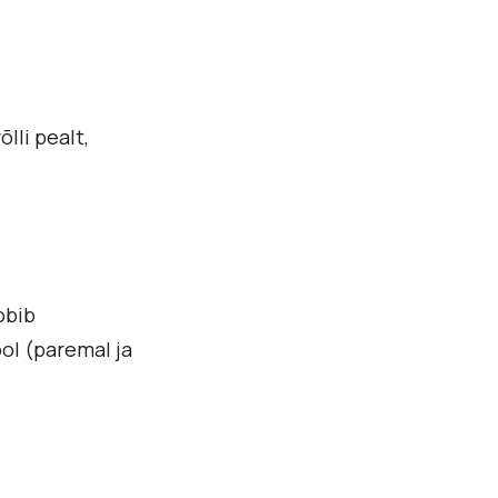
lli pealt,
obib
ol (paremal ja