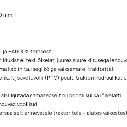
00 mm.
B- ja HARDOX-terasest.
idukist ei teki lõikelati juures suure kiirusega lendu
a kabiinita, isegi kõige väiksematel traktoritel.
ult jõuvõtuvõlli (PTO) pealt, traktori hüdraulikat ei
 liigutada samaaegselt nii poomi kui ka lõikelatti.
nduvad voolikud.
ersaalselt erinevatele traktoritele – alates väikeste