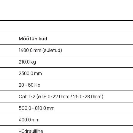
Mõõtühikud
1400,0 mm (suletud)
210.0 kg
2300.0 mm
20 - 60 Hp
Cat. 1-2 (ø 19.0-22.0mm / 25.0-28.0mm)
590.0 - 810.0 mm
400.0 mm
Hüdrauliline