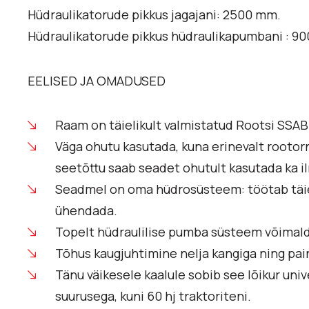
Hüdraulikatorude pikkus jagajani: 2500 mm.
Hüdraulikatorude pikkus hüdraulikapumbani : 9
EELISED JA OMADUSED
Raam on täielikult valmistatud Rootsi SSA
Väga ohutu kasutada, kuna erinevalt rootorni
seetõttu saab seadet ohutult kasutada ka ilm
Seadmel on oma hüdrosüsteem: töötab täielik
ühendada.
Topelt hüdraulilise pumba süsteem võimaldab
Tõhus kaugjuhtimine nelja kangiga ning pai
Tänu väikesele kaalule sobib see lõikur univ
suurusega, kuni 60 hj traktoriteni.