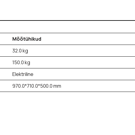
Mõõtühikud
32.0 kg
150.0 kg
Elektriline
970.0*710.0*500.0 mm