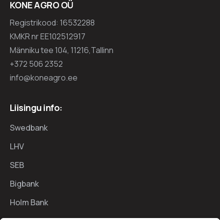
KONE AGRO OÜ
Registrikood: 16532288
KMKR nr EE102512917
Männiku tee 104, 11216,Tallinn
+372 506 2352
info@koneagro.ee
Liisingu info:
Swedbank
LHV
SEB
Bigbank
Holm Bank