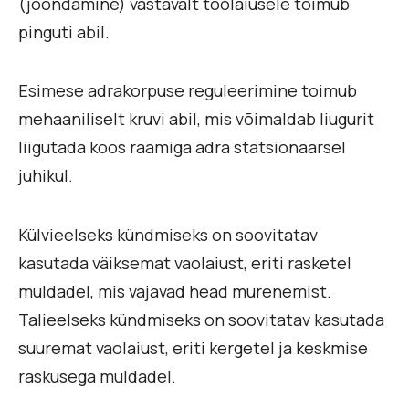
(joondamine) vastavalt töölaiusele toimub
pinguti abil.
Esimese adrakorpuse reguleerimine toimub
mehaaniliselt kruvi abil, mis võimaldab liugurit
liigutada koos raamiga adra statsionaarsel
juhikul.
Külvieelseks kündmiseks on soovitatav
kasutada väiksemat vaolaiust, eriti rasketel
muldadel, mis vajavad head murenemist.
Talieelseks kündmiseks on soovitatav kasutada
suuremat vaolaiust, eriti kergetel ja keskmise
raskusega muldadel.