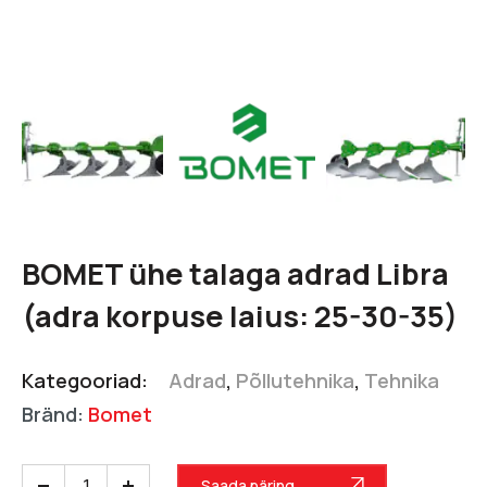
BOMET ühe talaga adrad Libra
(adra korpuse laius: 25-30-35)
Kategooriad:
Adrad
,
Põllutehnika
,
Tehnika
Bränd:
Bomet
Saada päring