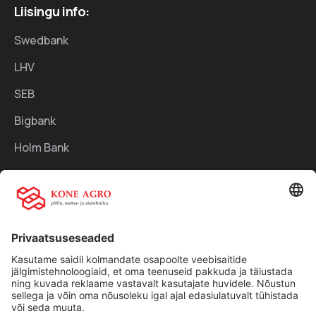
Liisingu info:
Swedbank
LHV
SEB
Bigbank
Holm Bank
Kiirlingid:
Ettevõttest
Teenused
Traktorid
Uudised
Kasutatud tehnika
Kontakt