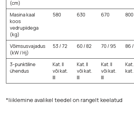
(cm)
Masina kaal
580
630
670
800
koos
vedrupiidega
(kg)
Võimsusvajadus
53 / 72
60 / 82
70 / 95
86 /
(kW / Hj)
3-punktiline
Kat. II
Kat. II
Kat. II
Kat. 
ühendus
või kat.
või kat.
või kat.
kat. 
III
III
III
*liiklemine avalikel teedel on rangelt keelatud