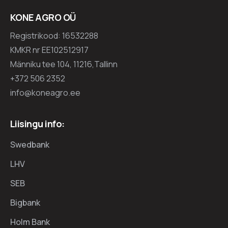
KONE AGRO OÜ
Registrikood: 16532288
KMKR nr EE102512917
Männiku tee 104, 11216,Tallinn
+372 506 2352
info@koneagro.ee
Liisingu info:
Swedbank
LHV
SEB
Bigbank
Holm Bank