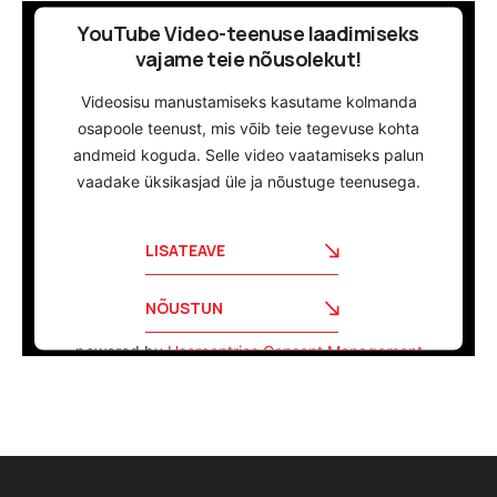
YouTube Video-teenuse laadimiseks
vajame teie nõusolekut!
Videosisu manustamiseks kasutame kolmanda
osapoole teenust, mis võib teie tegevuse kohta
andmeid koguda. Selle video vaatamiseks palun
vaadake üksikasjad üle ja nõustuge teenusega.
LISATEAVE
NÕUSTUN
powered by
Usercentrics Consent Management
Platform