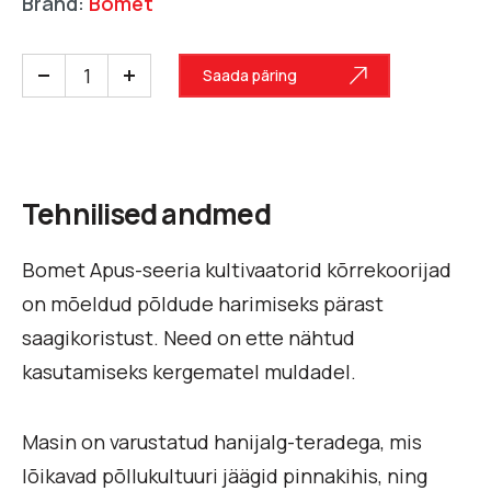
Bränd:
Bomet
Saada päring
Tehnilised andmed
Bomet Apus-seeria kultivaatorid kõrrekoorijad
on mõeldud põldude harimiseks pärast
saagikoristust. Need on ette nähtud
kasutamiseks kergematel muldadel.
Masin on varustatud hanijalg-teradega, mis
lõikavad põllukultuuri jäägid pinnakihis, ning