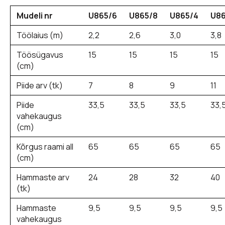
Mudeli nr
U865/6
U865/8
U865/4
U86
Töölaius (m)
2,2
2,6
3,0
3,8
Töösügavus
15
15
15
15
(cm)
Piide arv (tk)
7
8
9
11
Piide
33,5
33,5
33,5
33,
vahekaugus
(cm)
Kõrgus raami all
65
65
65
65
(cm)
Hammaste arv
24
28
32
40
(tk)
Hammaste
9,5
9,5
9,5
9,5
vahekaugus