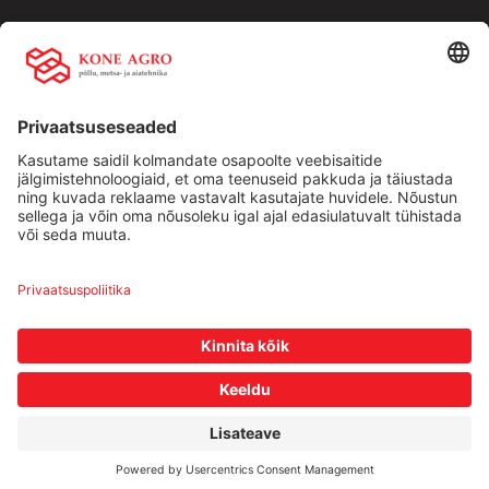
Kiirlingid:
Ettevõttest
Teenused
Traktorid
Uudised
Kasutatud tehnika
Kontakt
Facebook
Instagram
Müügitingimused
|
Privaatsuspoliitika