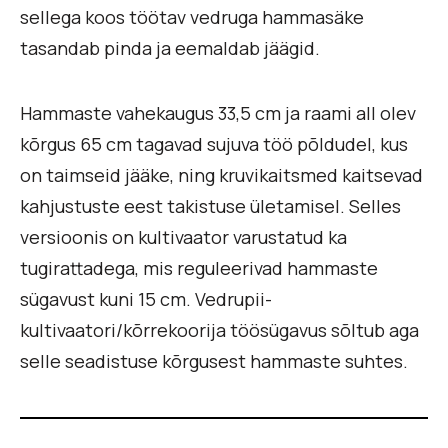
sellega koos töötav vedruga hammasäke
tasandab pinda ja eemaldab jäägid.
Hammaste vahekaugus 33,5 cm ja raami all olev
kõrgus 65 cm tagavad sujuva töö põldudel, kus
on taimseid jääke, ning kruvikaitsmed kaitsevad
kahjustuste eest takistuse ületamisel. Selles
versioonis on kultivaator varustatud ka
tugirattadega, mis reguleerivad hammaste
sügavust kuni 15 cm. Vedrupii-
kultivaatori/kõrrekoorija töösügavus sõltub aga
selle seadistuse kõrgusest hammaste suhtes.