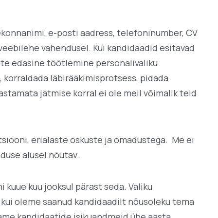
ekonnanimi, e-posti aadress, telefoninumber, CV
e veebilehe vahendusel. Kui kandidaadid esitavad
te edasine töötlemine personalivaliku
, korraldada läbirääkimisprotsess, pidada
stamata jätmise korral ei ole meil võimalik teid
atsiooni, erialaste oskuste ja omadustega. Me ei
aduse alusel nõutav.
 kuue kuu jooksul pärast seda. Valiku
 kui oleme saanud kandidaadilt nõusoleku tema
itame kandidaatide isikuandmeid ühe aasta