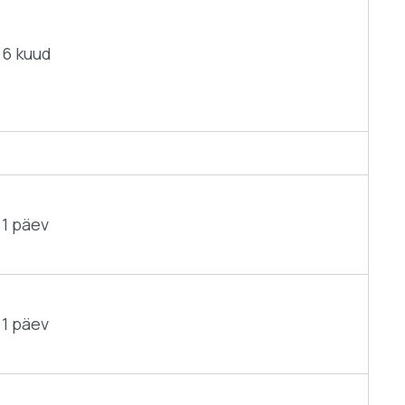
6 kuud
1 päev
1 päev