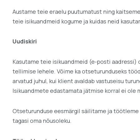
Austame teie eraelu puutumatust ning kaitseme t
teie isikuandmeid kogume ja kuidas neid kasuta
Uudiskiri
Kasutame teie isikuandmeid (e-posti aadressi) o
tellimise lehele. Võime ka otseturunduseks tööd
arvatud juhul, kui klient avaldab vastuseisu tu
Isikuandmete edastamata jätmise korral ei ole m
Otseturunduse eesmärgil säilitame ja töötleme t
tagasi oma nõusoleku.