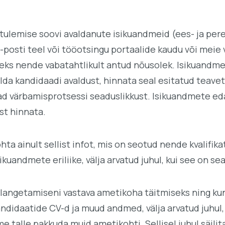
 tulemise soovi avaldanute isikuandmeid (ees- ja per
e-posti teel või tööotsingu portaalide kaudu või mei
ks nende vabatahtlikult antud nõusolek. Isikuandme
da kandidaadi avaldust, hinnata seal esitatud teavet
vad värbamisprotsessi seaduslikkust. Isikuandmete eda
st hinnata.
ta ainult sellist infot, mis on seotud nende kvalifik
ikuandmete eriliike, välja arvatud juhul, kui see on se
 langetamiseni vastava ametikoha täitmiseks ning kuni
didaatide CV-d ja muud andmed, välja arvatud juhul,
e talle pakkuda muid ametikohti. Sellisel juhul säil