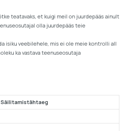
ke teatavaks, et kuigi meil on juurdepääs ainult
enuseosutajal olla juurdepääs teie
a isiku veebilehele, mis ei ole meie kontrolli all
soleku ka vastava teenuseosutaja
Säilitamistähtaeg