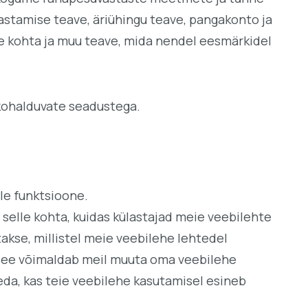
uvastamise teave, äriühingu teave, pangakonto ja
te kohta ja muu teave, mida nendel eesmärkidel
 kohalduvate seadustega.
lle funktsioone.
 selle kohta, kuidas külastajad meie veebilehte
takse, millistel meie veebilehe lehtedel
. See võimaldab meil muuta oma veebilehe
seda, kas teie veebilehe kasutamisel esineb