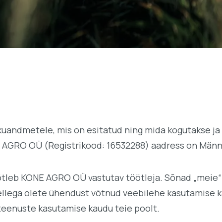
isikuandmetele, mis on esitatud ning mida kogutakse
AGRO OÜ (Registrikood: 16532288) aadress on Männiku
tleb KONE AGRO OÜ vastutav töötleja. Sõnad „meie“ v
ellega olete ühendust võtnud veebilehe kasutamise k
teenuste kasutamise kaudu teie poolt.