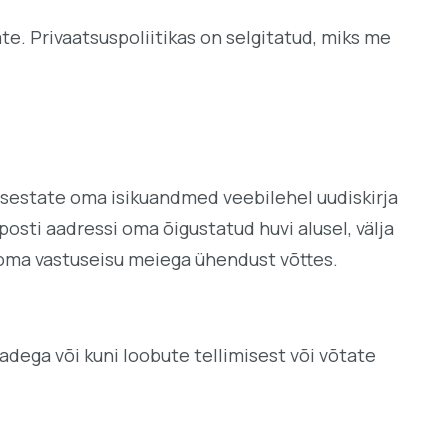
e. Privaatsuspoliitikas on selgitatud, miks me
sisestate oma isikuandmed veebilehel uudiskirja
osti aadressi oma õigustatud huvi alusel, välja
b oma vastuseisu meiega ühendust võttes.
dega või kuni loobute tellimisest või võtate