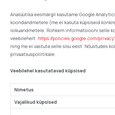
Analüütika eesmärgil kasutame Google Analytics’
koondandmetele (me ei kasuta küpsiseid konkree
isikuandmetele. Rohkem informatsiooni selle koh
veebilehelt:
https://policies.google.com/privac
ning me ei vastuta selle sisu eest. Nõustudes 
privaatsuspoliitikale.
Veebilehel kasutatavad küpsised
Nimetus
Vajalikud küpsised