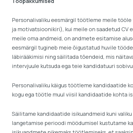
Tööpakkumised
Personalivaliku eesmärgil töötleme meile tööle
ja motivatsioonikiri), kui meile on saadetud CV 
meile oma andmeid, on andmete esitamise aluse
eesmärgil tugineb meie õigustatud huvile töödel
läbirääkimisi ning säilitada tõendeid, mis näita
intervjuule kutsuda ega teie kandidatuuri sobivu
Personalivaliku käigus töötleme kandidaatide koh
kogu ega töötle muul viisil kandidaatide kohta is
Säilitame kandidaatide isikuandmeid kuni valiku
langetamise perioodi möödumisel kustutame kan
isikuandmete pikemaks töötlemiseks, et saaksim