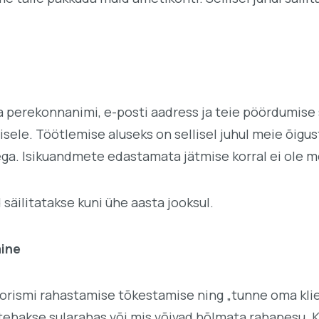
 perekonnanimi, e-posti aadress ja teie pöördumise s
sele. Töötlemise aluseks on sellisel juhul meie õigus
ga. Isikuandmete edastamata jätmise korral ei ole me
äilitatakse kuni ühe aasta jooksul.
mine
orismi rahastamise tõkestamise ning „tunne oma kli
s tehakse sularahas või mis võivad hõlmata rahapes