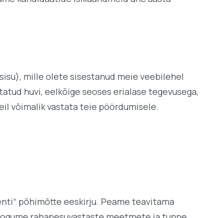
isu), mille olete sisestanud meie veebilehel
tatud huvi, eelkõige seoses erialase tegevusega,
il võimalik vastata teie pöördumisele.
enti“ põhimõtte eeskirju. Peame teavitama
u. Kogume rahapesuvastaste meetmete ja tunne