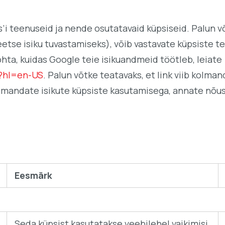
i teenuseid ja nende osutatavaid küpsiseid. Palun võt
tse isiku tuvastamiseks), võib vastavate küpsiste te
ta, kuidas Google teie isikuandmeid töötleb, leiate
y?hl=en-US
. Palun võtke teatavaks, et link viib kolmand
kolmandate isikute küpsiste kasutamisega, annate nõu
Eesmärk
Seda küpsist kasutatakse veebilehel vaikimisi