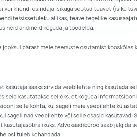
i või kliendi esindaja isikuga seotud teavet (isiku t
endite/sissetuleku allikas, teave tegelike kasusaaja
tus neid andmeid koguda ja töödelda.
ta jooksul pärast meie teenuste osutamist kooskõlas
et kasutaja saaks sirvida veebilehte ning kasutada se
siseid kasutatakse selleks, et koguda informatsiooni
iooni selle kohta, kui sageli meie veebilehte külasta
ui sageli nad veebilehte või selle osasid kasutavad
kult kasutajasõbralikuks. Advokaadibüroo saab jälgida 
lehe osi tuleb kohandada.