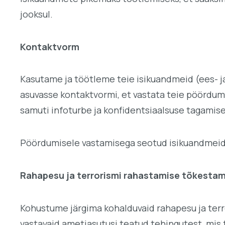
jooksul.
Kontaktvorm
Kasutame ja töötleme teie isikuandmeid (ees- ja
asuvasse kontaktvormi, et vastata teie pöördumi
samuti infoturbe ja konfidentsiaalsuse tagamise
Pöördumisele vastamisega seotud isikuandmeid s
Rahapesu ja terrorismi rahastamise tõkesta
Kohustume järgima kohalduvaid rahapesu ja terr
vastavaid ametiasutusi teatud tehingutest, mi