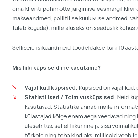
oma klienti põhimõtte järgimise eesmärgil kliend
makseandmed, poliitilise kuuluvuse andmed, vah
tuleb koguda), mille aluseks on seaduslik kohus
Selliseid isikuandmeid töödeldakse kuni 10 aas
Mis liiki küpsiseid me kasutame?
Vajalikud küpsised.
Küpsised on vajalikud, 
Statistilised / Toimivusküpsised.
Neid küp
kasutavad. Statistika annab meile informats
külastajad kõige enam aega veedavad ning k
ülesehitus, sellel liikumine ja sisu võimali
tõrkeid ning teha kindlaks, milliseid veebi