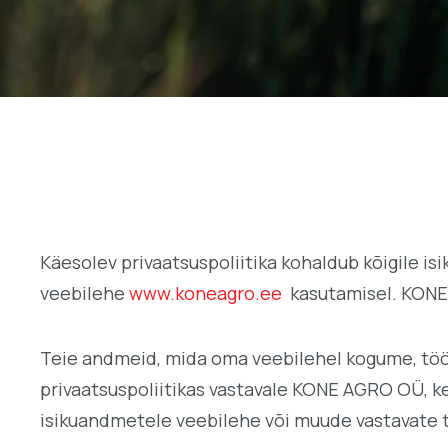
Käesolev privaatsuspoliitika kohaldub kõigile 
veebilehe
www.koneagro.ee
kasutamisel. KONE 
Teie andmeid, mida oma veebilehel kogume, töö
privaatsuspoliitikas vastavale KONE AGRO OÜ, k
isikuandmetele veebilehe või muude vastavate 