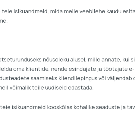
eie isikuandmeid, mida meile veebilehe kaudu esitat
me.
tseturunduseks nõusoleku alusel, mille annate, kui 
elda oma klientide, nende esindajate ja töötajate e-p
rundusteadete saamiseks kliendilepingus või väljenda
eil võimalik teile uudiseid edastada.
eie isikuandmeid kooskõlas kohalike seaduste ja tava