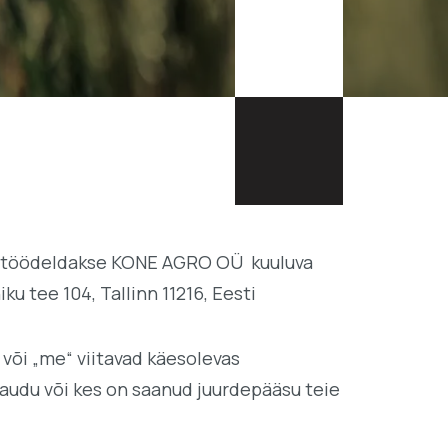
 ja töödeldakse KONE AGRO OÜ kuuluva
 tee 104, Tallinn 11216, Eesti
õi „me“ viitavad käesolevas
audu või kes on saanud juurdepääsu teie