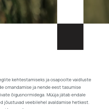
glite kehtestamiseks ja osapoolte vaidluste
pade omandamise ja nende eest tasumise
htivate õigusnormidega. Müüja jätab endale
ed jõustuvad veebilehel avaldamise hetkest.