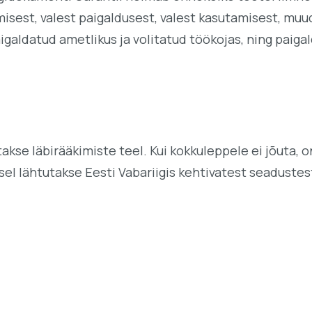
isest, valest paigaldusest, valest kasutamisest, muu
aigaldatud ametlikus ja volitatud töökojas, ning paig
akse läbirääkimiste teel. Kui kokkuleppele ei jõuta,
l lähtutakse Eesti Vabariigis kehtivatest seadustes