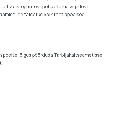
dest välisteguritest põhjustatud vigadest.
aldamisel on täidetud kõik tootjapoolsed
 on pooltel õigus pöörduda Tarbijakaitseametisse
t.