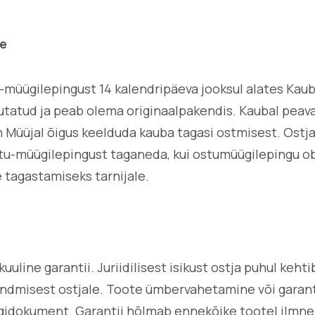
ne
tu-müügilepingust 14 kalendripäeva jooksul alates Ka
utatud ja peab olema originaalpakendis. Kaubal peavad
n Müüjal õigus keelduda kauba tagasi ostmisest. Ost
stu-müügilepingust taganeda, kui ostumüügilepingu ob
 tagastamiseks tarnijale.
kuuline garantii. Juriidilisest isikust ostja puhul keh
andmisest ostjale. Toote ümbervahetamine või garant
gidokument. Garantii hõlmab ennekõike tootel ilmnenu