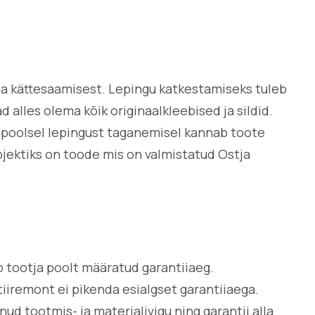
uba kättesaamisest. Lepingu katkestamiseks tuleb
 alles olema kõik originaalkleebised ja sildid.
japoolsel lepingust taganemisel kannab toote
jektiks on toode mis on valmistatud Ostja
tib tootja poolt määratud garantiiaeg.
iiremont ei pikenda esialgset garantiiaega.
d tootmis- ja materjalivigu ning garantii alla