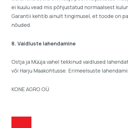
ei kuulu vead mis põhjustatud normaalsest kulum
Garantii kehtib ainult tingimusel, et toode on p
nõuded.
8. Vaidluste lahendamine
Ostja ja Müüja vahel tekkinud vaidlused lahendat
või Harju Maakohtusse. Erimeelsuste lahendamise
KONE AGRO OÜ