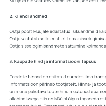
Müüja ei ole vastutav võimalike kahjude eest, mi
2. Kliendi andmed
Ostja poolt Müüjale edastatud isikuandmeid kä
Ostja vastutab selle eest, et tema sisselogimis
Ostja sisselogimisandmete sattumine kolmandate
3. Kaupade hind ja informatsiooni täpsus
Toodete hinnad on esitatud eurodes ilma transp
informatsioon pärineb tootjatelt. Hinna- ja too
on mõne pakutava toote hind muutunud ebamõistl
allahindlusega, siis on Müüjal õigus taganeda 
transpordikulud. Transpordikulu suurus oleneb tr