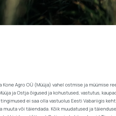
a Kone Agro OÜ (Müüja) vahel ostmise ja müümise ree
Müüja ja Ostja õigused ja kohustused, vastutus, kau
itingimused ei saa olla vastuolus Eesti Vabariigis ke
ta muuta või täiendada. Kõik muudatused ja täiendus