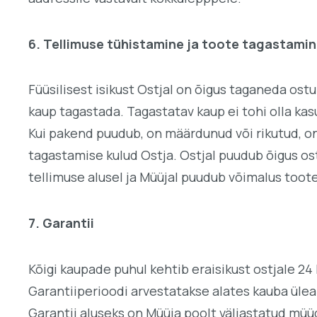
6. Tellimuse tühistamine ja toote tagastami
Füüsilisest isikust Ostjal on õigus taganeda os
kaup tagastada. Tagastatav kaup ei tohi olla kas
Kui pakend puudub, on määrdunud või rikutud, o
tagastamise kulud Ostja. Ostjal puudub õigus o
tellimuse alusel ja Müüjal puudub võimalus toote
7. Garantii
Kõigi kaupade puhul kehtib eraisikust ostjale 24 
Garantiiperioodi arvestatakse alates kauba üle
Garantii aluseks on Müüja poolt väljastatud müü