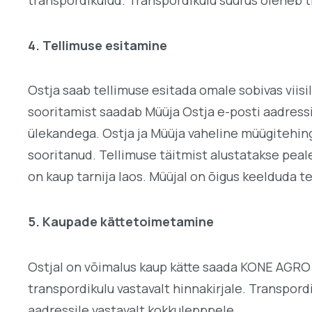
4. Tellimuse esitamine
Ostja saab tellimuse esitada omale sobivas viisi
sooritamist saadab Müüja Ostja e-posti aadressi
ülekandega. Ostja ja Müüja vaheline müügitehin
sooritanud. Tellimuse täitmist alustatakse peal
on kaup tarnija laos. Müüjal on õigus keelduda 
5. Kaupade kättetoimetamine
Ostjal on võimalus kaup kätte saada KONE AGRO O
transpordikulu vastavalt hinnakirjale. Transpord
aadressile vastavalt kokkulepppele.