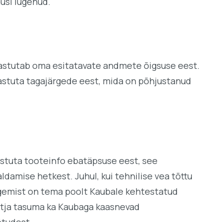
musi lugenud.
astutab oma esitatavate andmete õigsuse eest.
vastuta tagajärgede eest, mida on põhjustanud
astuta tooteinfo ebatäpsuse eest, see
damise hetkest. Juhul, kui tehnilise vea tõttu
egemist on tema poolt Kaubale kehtestatud
Ostja tasuma ka Kaubaga kaasnevad
õtudest.