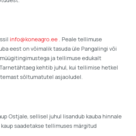
ssil
info@koneagro.ee
. Peale tellimuse
ba eest on võimalik tasuda üle Pangalingi või
 müügitingimustega ja tellimuse edukalt
arnetähtaeg kehtib juhul, kui tellimise hetkel
u temast sõltumatutel asjaoludel.
 Ostjale, sellisel juhul lisandub kauba hinnale
tud kaup saadetakse tellimuses märgitud