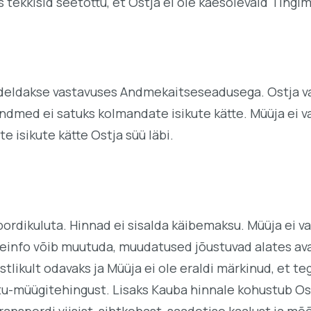
s tekkisid seetõttu, et Ostja ei ole käesolevaid Tingi
ideldakse vastavuses Andmekaitseseadusega. Ostja v
andmed ei satuks kolmandate isikute kätte. Müüja ei 
 isikute kätte Ostja süü läbi.
ordikuluta. Hinnad ei sisalda käibemaksu. Müüja ei v
teinfo võib muutuda, muudatused jõustuvad alates aval
ikult odavaks ja Müüja ei ole eraldi märkinud, et t
ostu-müügitehingust. Lisaks Kauba hinnale kohustub 
anspordi viisist, sihtkohast, saadetise kaalust ja mõ