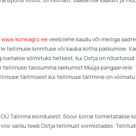
l
www.koneagro.ee
veebilehe kaudu või meiliga aadre
le tellimuse kinnituse või kauba kotha pakkumise. Kau
g loetakse sõlmituks hetkest, kui Ostja on nõustunud
e tellimuse täissumma laekumist Müüja pangaarvele. T
tellimuse täitmisest kui tellimuse täitmine on võimat
Ü Tallinna esindusest. Soovi korral toimetatakse kaup
iviisi valiku teeb Ostja tellimust vormistades. Telli