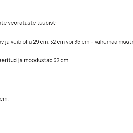
ate veorataste tüübist:
tav ja võib olla 29 cm, 32 cm või 35 cm – vahemaa mu
eeritud ja moodustab 32 cm.
 cm.