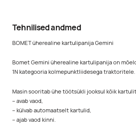
Tehnilised andmed
BOMET üherealine kartulipanija Gemini
Bomet Gemini üherealine kartulipanija on mõeld
1N kategooria kolmepunktliidesega traktoritele.
Masin sooritab ühe töötsükli jooksul kõik kartuli
– avab vaod,
– külvab automaatselt kartulid,
– ajab vaod kinni.