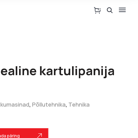
aline kartulipanija
ekumasinad
,
Põllutehnika
,
Tehnika
da päring