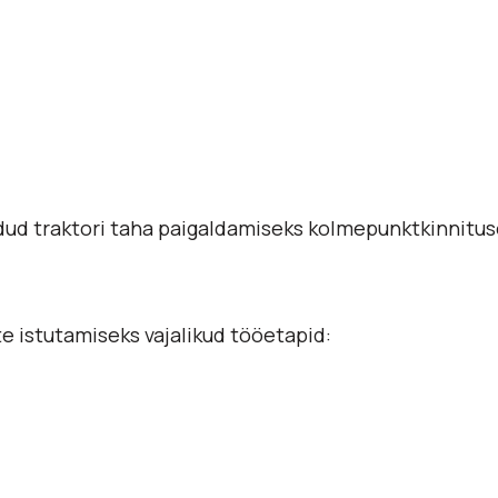
ud traktori taha paigaldamiseks kolmepunktkinnituse
te istutamiseks vajalikud tööetapid: