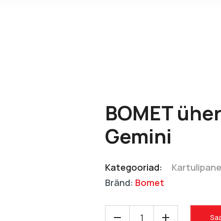
BOMET ühere
Gemini
Kategooriad:
Kartulipan
Bränd:
Bomet
Saa