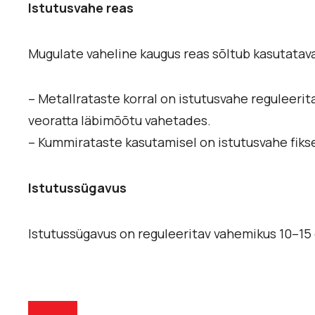
Istutusvahe reas
Mugulate vaheline kaugus reas sõltub kasutatav
– Metallrataste korral on istutusvahe reguleeri
veoratta läbimõõtu vahetades.
– Kummirataste kasutamisel on istutusvahe fiks
Istutussügavus
Istutussügavus on reguleeritav vahemikus 10–15