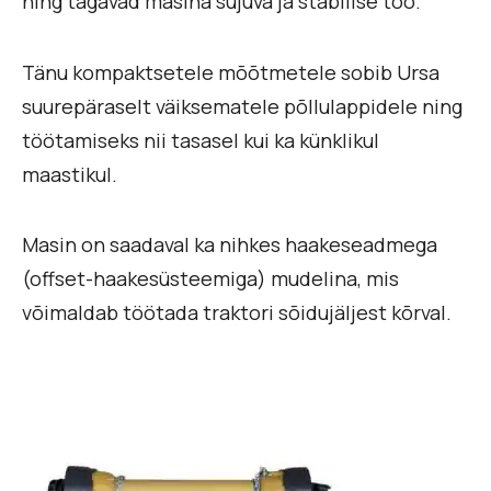
ning tagavad masina sujuva ja stabiilse töö.
Tänu kompaktsetele mõõtmetele sobib Ursa
suurepäraselt väiksematele põllulappidele ning
töötamiseks nii tasasel kui ka künklikul
maastikul.
Masin on saadaval ka nihkes haakeseadmega
(offset-haakesüsteemiga) mudelina, mis
võimaldab töötada traktori sõidujäljest kõrval.