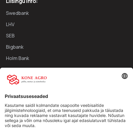
Liisingu info:
Swedbank
LHV
SEB
Bigbank
Holm Bank
Kiirlingid:
Ettevõttest
Teenused
Traktorid
Uudised
Kasutatud tehnika
Kontakt