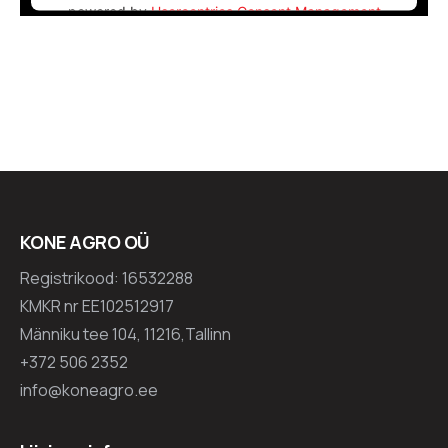
powered by
Usercentrics Consent Management
Platform
KONE AGRO OÜ
Registrikood: 16532288
KMKR nr EE102512917
Männiku tee 104, 11216,Tallinn
+372 506 2352
info@koneagro.ee