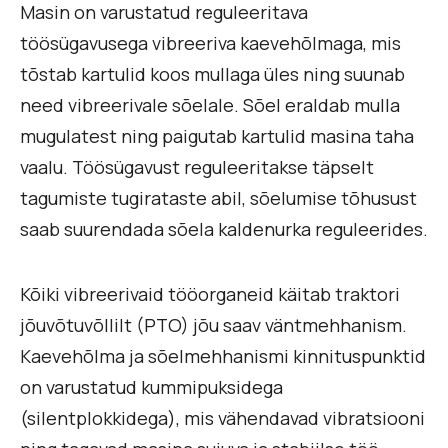
Masin on varustatud reguleeritava
töösügavusega vibreeriva kaevehõlmaga, mis
tõstab kartulid koos mullaga üles ning suunab
need vibreerivale sõelale. Sõel eraldab mulla
mugulatest ning paigutab kartulid masina taha
vaalu. Töösügavust reguleeritakse täpselt
tagumiste tugirataste abil, sõelumise tõhusust
saab suurendada sõela kaldenurka reguleerides.
Kõiki vibreerivaid tööorganeid käitab traktori
jõuvõtuvõllilt (PTO) jõu saav väntmehhanism.
Kaevehõlma ja sõelmehhanismi kinnituspunktid
on varustatud kummipuksidega
(silentplokkidega), mis vähendavad vibratsiooni