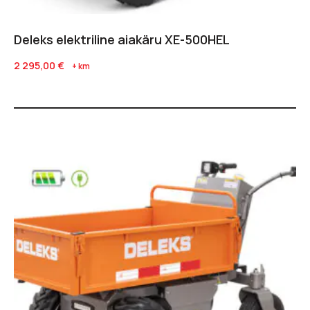
Deleks elektriline aiakäru XE-500HEL
2 295,00
€
+ km