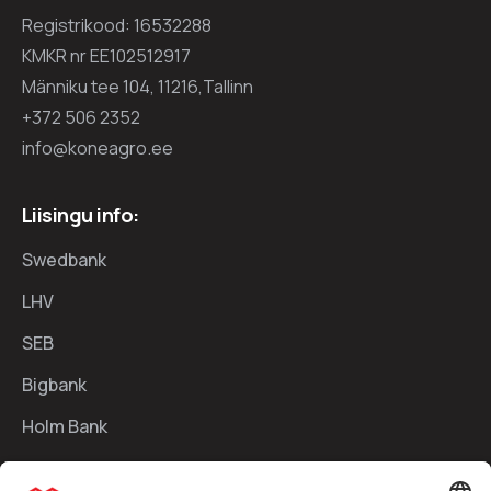
Registrikood: 16532288
KMKR nr EE102512917
Männiku tee 104, 11216,Tallinn
+372 506 2352
info@koneagro.ee
Liisingu info:
Swedbank
LHV
SEB
Bigbank
Holm Bank