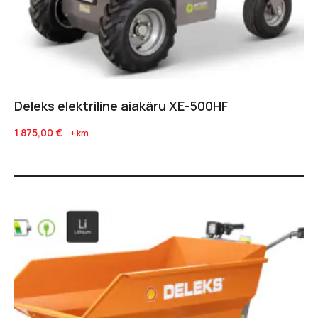
Deleks elektriline aiakäru XE-500HF
1 875,00
€
+ km