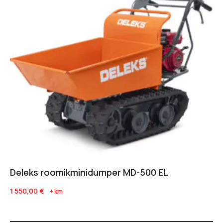
Deleks roomikminidumper MD-500 EL
1 550,00
€
+ km