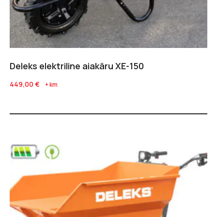
Deleks elektriline aiakäru XE-150
449,00
€
+ km