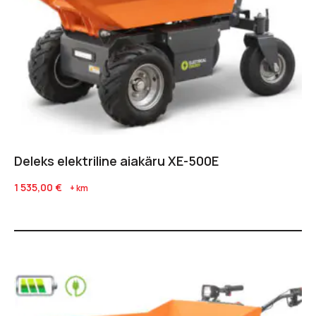
Deleks elektriline aiakäru XE-500E
1 535,00
€
+ km