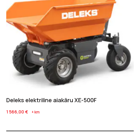
Deleks elektriline aiakäru XE-500F
1 566,00
€
+ km