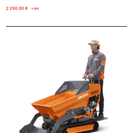
2 290,00
€
+ km