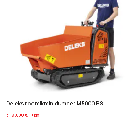
Deleks roomikminidumper M5000 BS
3 190,00
€
+ km