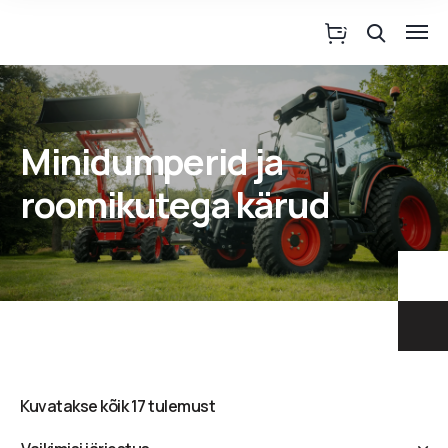
Minidumperid ja
roomikutega kärud
Kuvatakse kõik 17 tulemust