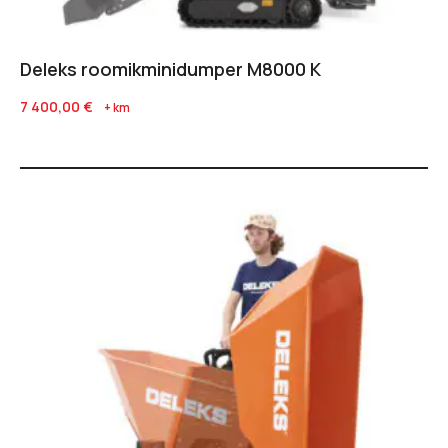
Deleks roomikminidumper M8000 K
7 400,00
€
+ km