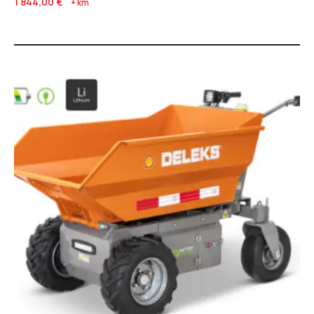
1 844,00
€
+ km