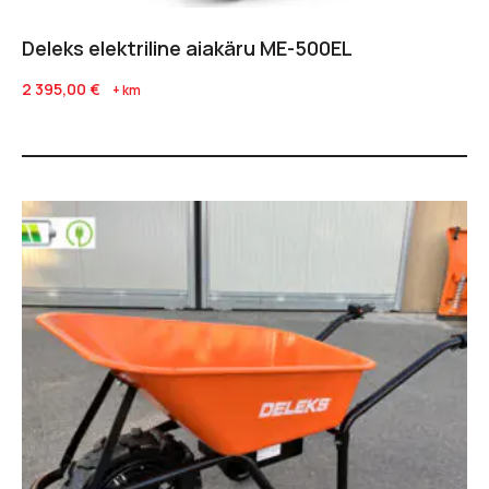
Deleks elektriline aiakäru ME-500EL
2 395,00
€
+ km