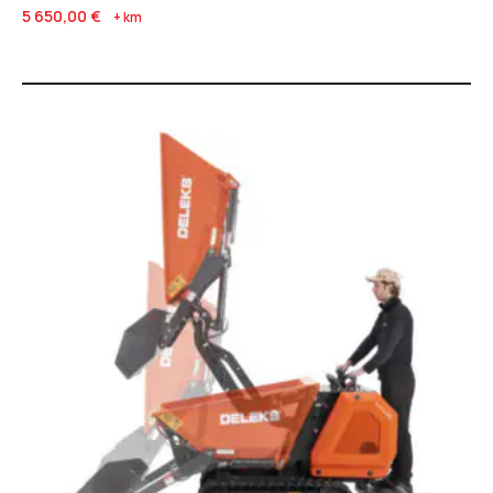
5 650,00
€
+ km