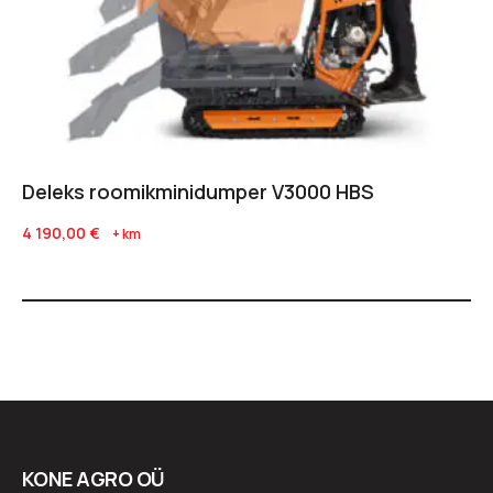
Deleks roomikminidumper V3000 HBS
4 190,00
€
+ km
KONE AGRO OÜ