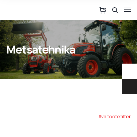
Metsatehnika
Ava tootefilter