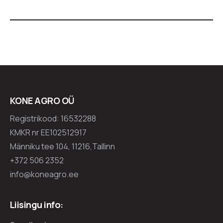
KONE AGRO OÜ
Registrikood: 16532288
KMKR nr EE102512917
Männiku tee 104, 11216,Tallinn
+372 506 2352
info@koneagro.ee
Liisingu info: