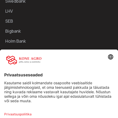
Swedbank
LHV
SEB
Bigbank
Holm Bank
Kiirlingid:
Ettevõttest
Teenused
Traktorid
Uudised
Kasutatud tehnika
Kontakt
Facebook
Instagram